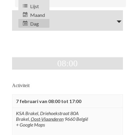
Zoeken
Lijst
en
Maand
Evenement
weergeven
Dag
Dag
weergaven
navigatie
navigatie
08:00
Activiteit
7 februari van 08:00
tot
17:00
KSA Brakel,
Driehoekstraat 80A
Brakel
,
Oost-Vlaanderen
9660
België
+ Google Maps