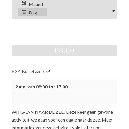
en
Maand
Evenement
weergeven
Dag
Dag
weergaven
navigatie
navigatie
08:00
KSA Brakel aan zee!
2 mei van 08:00
tot
17:00
WIJ GAAN NAAR DE ZEE! Deze keer geen gewone
activiteit, we gaan voor een dagje naar de zee. Meer
informatie over deze activiteit volgt later nog.